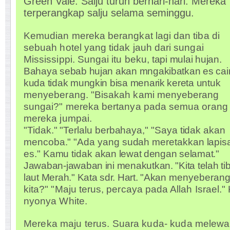
Green Vale. Salju turun berhari-hari. Mereka
terperangkap salju selama seminggu.
Kemudian mereka berangkat lagi dan tiba di
sebuah hotel yang tidak jauh dari sungai
Mississippi. Sungai itu beku,
tapi mulai hujan.
Bahaya sebab hujan akan mngakibatkan es cai
kuda tidak mungkin bisa menarik kereta untuk
menyeberang. "Bisakah kami menyeberang
sungai?" mereka bertanya pada semua orang
mereka jumpai.
"Tidak." "Terlalu berbahaya," "Saya tidak akan
mencoba." "Ada yang sudah meretakkan lapis
es." Kamu tidak
akan lewat dengan selamat."
Jawaban-jawaban ini menakutkan. "Kita telah tib
laut Merah." Kata sdr. Hart. "Akan
menyeberan
kita?" "Maju terus, percaya pada Allah Israel."
nyonya White.
Mereka maju terus. Suara kuda- kuda melewat