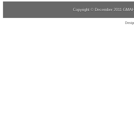
Copyright © December 2011
GMAHK
Desig