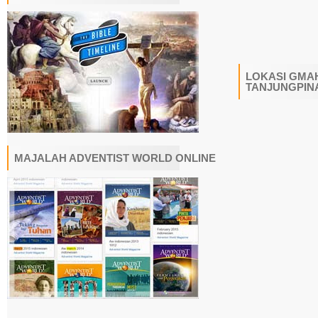
LOKASI GMAH
TANJUNGPIN
MAJALAH ADVENTIST WORLD ONLINE