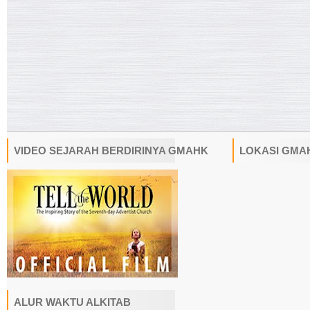
VIDEO SEJARAH BERDIRINYA GMAHK
LOKASI GMA
ALUR WAKTU ALKITAB