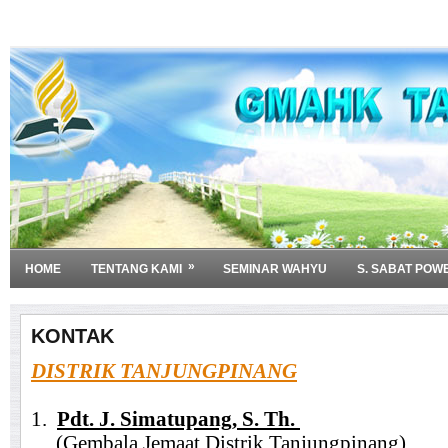
»
HOME
TENTANG KAMI
SEMINAR WAHYU
S. SABAT POW
KONTAK
DISTRIK TANJUNGPINANG
1.
Pdt. J. Simatupang, S. Th.
(Gembala Jemaat Distrik Tanjungpinang)