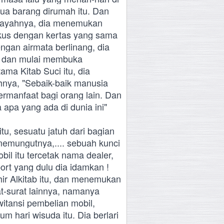
ua barang dirumah itu. Dan
 ayahnya, dia menemukan
gkus dengan kertas yang sama
ngan airmata berlinang, dia
u, dan mulai membuka
ma Kitab Suci itu, dia
nya, "Sebaik-baik manusia
rmanfaat bagi orang lain. Dan
apa yang ada di dunia ini"
tu, sesuatu jatuh dari bagian
 memungutnya,.... sebuah kunci
bil itu tercetak nama dealer,
rt yang dulu dia idamkan !
r Alkitab itu, dan menemukan
at-surat lainnya, namanya
witansi pembelian mobil,
um hari wisuda itu. Dia berlari