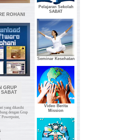
Pelajaran Sekolah
SABAT
E ROHANI
Seminar Kesehatan
N GRUP
 SABAT
Video Berita
ri yang dikasihi
Mission
abung dengan Grup
 Powerpoint,
5