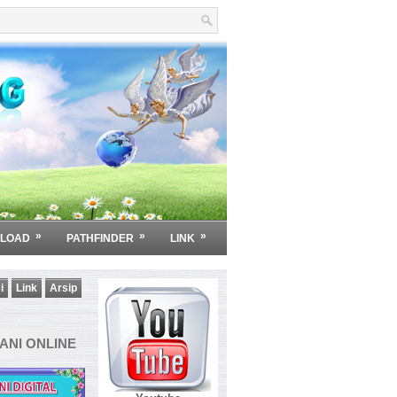
»
»
»
LOAD
PATHFINDER
LINK
i
Link
Arsip
NI ONLINE