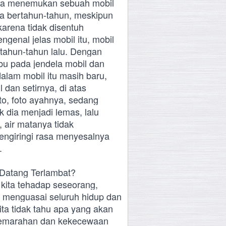
dia menemukan sebuah mobil
a bertahun-tahun, meskipun
karena tidak disentuh
genal jelas mobil itu, mobil
tahun-tahun lalu. Dengan
u pada jendela mobil dan
alam mobil itu masih baru,
 dan setirnya, di atas
o, foto ayahnya, sedang
dia menjadi lemas, lalu
, air matanya tidak
mengiringi rasa menyesalnya
.
Datang Terlambat?
ita tehadap seseorang,
u menguasai seluruh hidup dan
kita tidak tahu apa yang akan
 kemarahan dan kekecewaan