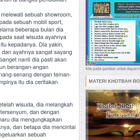
a melewati sebuah showroom,
kepada sebuah mobil sport,
Selama beberapa bulan dia
pada saat wisuda
ayahnya
itu kepadanya. Dia yakin,
a dan ayahnya sangat sayang
banget nanti dia pasti akan
pun berangan-angan
Klik pada gambar untuk dapat
senang-senang dengan teman-
inya itu dia ceritakan
MATERI KHOTBAH RO
setelah wisuda, dia melangkah
 tersenyum, dan dengan
erharu dia mengungkapkan
nya, dan betapa dia mencintai
engeluarkan sebuah