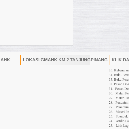
MAHK
LOKASI GMAHK KM.2 TANJUNGPINANG
KLIK D
35. Kebenaran
34. Buku Perat
33. Buku Perat
32. Pekan Do
31. Pekan Doa
30.
Materi P
29.
Materi 10
28.
Penuntun 
27.
Penuntun 
26.
Materi P
25.
Spanduk 
24.
Audio La
23.
Lirik Lag