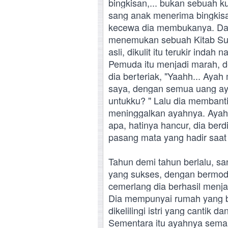
bingkisan,... bukan sebuah k
sang anak menerima bingkisa
kecewa dia membukanya. Dan d
menemukan sebuah Kitab Suc
asli, dikulit itu terukir inda
Pemuda itu menjadi marah, 
dia berteriak, "Yaahh... Aya
saya, dengan semua uang ayah
untukku? " Lalu dia membantin
meninggalkan ayahnya. Ayahn
apa, hatinya hancur, dia berd
pasang mata yang hadir saat 
Tahun demi tahun berlalu, sa
yang sukses, dengan bermod
cemerlang dia berhasil menj
Dia mempunyai rumah yang 
dikelilingi istri yang cantik 
Sementara itu ayahnya semaki