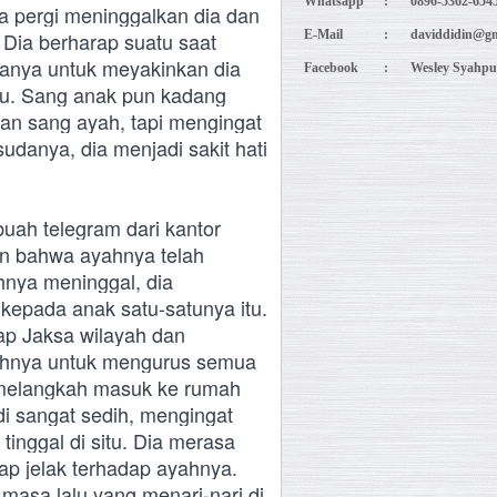
Whatsapp
:
0896-5362-654
ya pergi meninggalkan dia dan
 Dia berharap suatu saat
E-Mail
:
daviddidin@gm
hanya untuk meyakinkan dia
Facebook
:
Wesley Syahpu
tu. Sang anak pun kadang
gan sang ayah, tapi mengingat
sudanya, dia menjadi sakit hati
uah telegram dari kantor
n bahwa ayahnya telah
nya meninggal, dia
epada anak satu-satunya itu.
p Jaksa wilayah dan
hnya untuk mengurus semua
 melangkah masuk ke rumah
di sangat sedih, mengingat
inggal di situ. Dia merasa
ap jelak terhadap ayahnya.
asa lalu yang menari-nari di