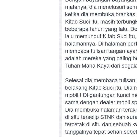
matanya, dia menelusuri sem
ketika dia membuka brankas
Kitab Suci itu, masih terbun
beberapa tahun yang lalu. De
lalu memungut Kitab Suci it
halamannya. Di halaman perta
membaca tulisan tangan ayah
adalah mereka yang paling be
Tuhan Maha Kaya dari segala 
Selesai dia membaca tulisan i
belakang Kitab Suci itu. Dia
mobil ! Di gantungan kunci mo
sama dengan dealer mobil spo
Dia membuka halaman terakhi
di situ terselip STNK dan sur
tercetak di situ dan sebuah k
tanggalnya tepat sehari sebel