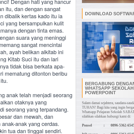
unci! Dengan hati yang hancur
n itu, dan dengan sangat
DOWNLOAD SOFTWAR
ibalik kertas kado itu ia
i yang bersampulkan kulit
h namanya dengan tinta emas.
dengan suara yang meninggi
h memang sangat mencintai
, ayah belikan alkitab ini
g Kitab Suci itu dan lari
ya tidak bisa berkata apa-
iri mematung ditonton beribu
itu.
BERGABUNG DENGA
WHATSAPP SEKOLAH
POWERPOINT
ng anak telah menjadi seorang
alkan otaknya yang
Salam damai sejahtera, saudara-sauda
adi seorang yang terpandang.
TUHAN! Bagi kita yang ingin berg
Whatsapp Pelajaran Sekolah SABAT
besar dan mewah, dan
silahkan silahkan hubungi kami di:
dan anak-anak yang cerdas.
Ponsel
:
0896-5362-654
n tua dan tinggal sendiri.