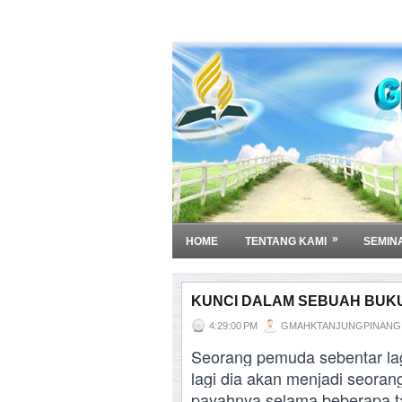
»
HOME
TENTANG KAMI
SEMIN
KUNCI DALAM SEBUAH BUK
4:29:00 PM
GMAHKTANJUNGPINANG
Seorang pemuda sebentar lag
lagi dia akan menjadi seorang 
payahnya selama beberapa ta