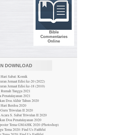
Bible
Commentaries
Online
AN DOWNLOAD
 Hari Sabat: Komik
uran Jemaat Edisi ke-20 (2022)
uran Jemaat Edisi ke-18 (2010)
a Rumah Tangga 2021
 Penatalayanan 2021
ekan Doa Akhir Tahun 2020
 Hari Berdoa 2020
Guru Triwulan II 2020
Acara S. Sabat Triwulan II 2020
ekan Doa Penatalayanan 2020
poster Tema GMAHK 2020 (Photoshop)
gu Tema 2020: Find Us Faithful
u Tema 2020: Find Us Faithful