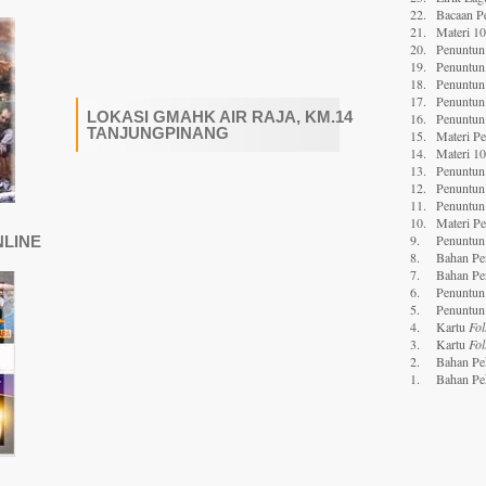
22.
Bacaan P
21.
Materi 1
20.
Penuntun 
19.
Penuntun 
18.
Penuntun 
17.
Penuntun 
LOKASI GMAHK AIR RAJA, KM.14
16.
Penuntun 
TANJUNGPINANG
15.
Materi P
14.
Materi 1
13.
Penuntun 
12.
Penuntun 
11.
Penuntun 
10.
Materi P
9.
Penuntun 
NLINE
8.
Bahan Pe
7.
Bahan Pe
6.
Penuntun
5.
Penuntun
4.
Kartu
Fol
3.
Kartu
Fol
2.
Bahan Pe
1.
Bahan Pe