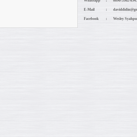
Whatsapp
:
0896-5362-654
E-Mail
:
daviddidin@gm
Facebook
:
Wesley Syahpu