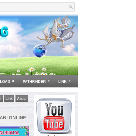
»
»
»
LOAD
PATHFINDER
LINK
i
Link
Arsip
NI ONLINE