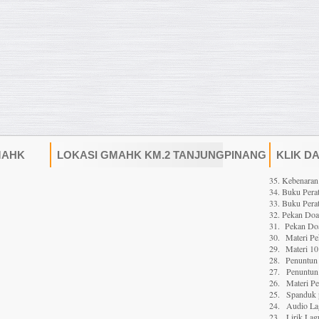
MAHK
LOKASI GMAHK KM.2 TANJUNGPINANG
KLIK D
35. Kebenaran
34. Buku Perat
33. Buku Perat
32. Pekan Do
31. Pekan Doa
30.
Materi P
29.
Materi 10
28.
Penuntun 
27.
Penuntun 
26.
Materi P
25.
Spanduk 
24.
Audio La
23.
Lirik Lag