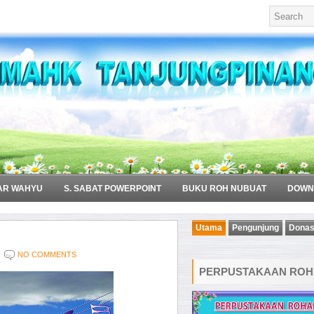
AR WAHYU
S. SABAT POWERPOINT
BUKU ROH NUBUAT
DOWN
Utama
Pengunjung
Donas
NO COMMENTS
PERPUSTAKAAN ROHA