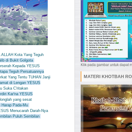
a ALLAH Kota Yang Teguh
ib di Bukit Golgota
Klik pada gambar untuk dapat
Berserah Kepada YESUS
etapa Teguh Persatuannya
MATERI KHOTBAH RO
erkat Yang Tentu TUHAN Janji
'lamat di Lengan YESUS
u Suka C'ritakan
erdiri Kar'na YESUS
longlah yang sesat
Ku Harap Pada-Mu
 YESUS Menucarah Darah-Nya
embilan Puluh Sembilan