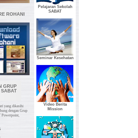
Pelajaran Sekolah
SABAT
E ROHANI
Seminar Kesehatan
N GRUP
 SABAT
Video Berita
ri yang dikasihi
Mission
abung dengan Grup
 Powerpoint,
5