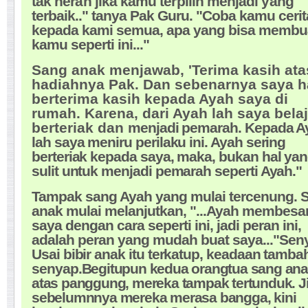
tak heran jika kamu terpilih menjadi yang
terbaik.." tanya Pak Guru. "Coba kamu ceri
kepada kami semua, apa yang bisa membu
kamu seperti ini..."
Sang anak menjawab, 'Terima kasih ata
hadiahnya Pak. Dan sebenarnya saya h
berterima kasih kepada Ayah saya di
rumah. Karena, dari Ayah lah saya belaj
berteriak dan
menjadi pemarah. Kepada A
lah saya meniru perilaku ini. Ayah sering
berteriak kepada saya, maka, bukan hal ya
sulit untuk menjadi pemarah seperti Ayah."
Tampak sang Ayah yang mulai tercenung. 
anak mulai melanjutkan, "...Ayah membesa
saya dengan cara seperti ini, jadi peran ini,
adalah peran yang mudah buat saya..."
Sen
Usai bibir anak itu terkatup, keadaan tamba
senyap.
Begitupun kedua orangtua sang ana
atas panggung, mereka tampak tertunduk. J
sebelumnnya mereka merasa bangga, kini