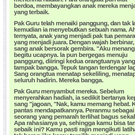
berdoa, membayangkan anak mereka menja
yang terbaik.
Pak Guru telah menaiki panggung, dan tak 
kemudian ia menyebutkan sebuah nama. Ah
ternyata, anak yang menjadi pak tua pemara
yang menjadi juara. Dengan wajah
berbinar,
sang anak bersorak gembira. "Aku menang..
begitu ucapnya. la pun bergegas menuju
panggung, diiringi kedua orangtuanya yan
tampak bangga. Tepuk tangan terdengar lag
Sang orangtua menatap sekeliling, menata
seluruh hadirin. Mereka bangga.
Pak Guru menyambut mereka. Sebelum
menyerahkan hadiah, ia sedikit bertanya k
sang "jagoan, "Nak, kamu memang hebat.
pantas mendapatkannya. Peranmu sebagai
seorang yang pemarah terlihat bagus sekal
Apa rahasianya ya, sehingga kamu bisa ta
sebaik ini? Kamu pasti rajin mengikuti latih