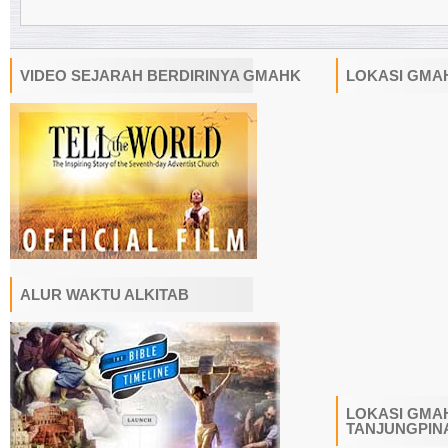
VIDEO SEJARAH BERDIRINYA GMAHK
LOKASI GMA
ALUR WAKTU ALKITAB
LOKASI GMAH
TANJUNGPIN