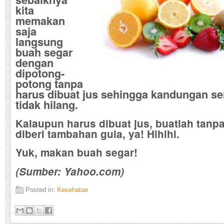
kita
memakan
saja
langsung
buah segar
dengan
dipotong-
potong tanpa
harus dibuat jus sehingga kandungan se
tidak hilang.
Kalaupun harus dibuat jus, buatlah tanp
diberi tambahan gula, ya! Hihihi.
Yuk, makan buah segar!
(Sumber: Yahoo.com)
Posted in:
Kesehatan