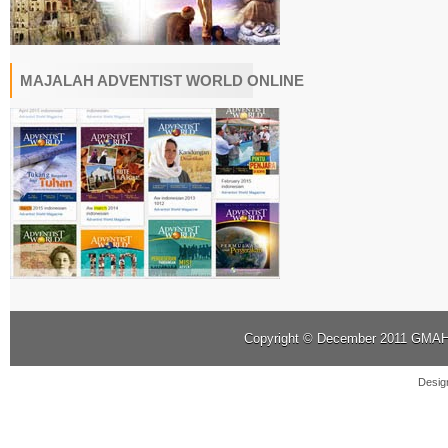
MAJALAH ADVENTIST WORLD ONLINE
Copyright © December 2011
GMAHK
Desig