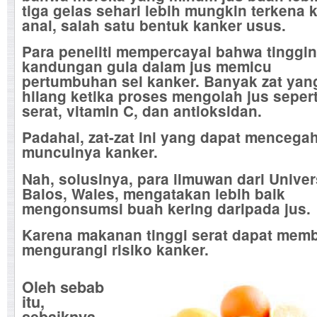
tiga gelas sehari lebih mungkin terkena 
anal, salah satu bentuk kanker usus.
Para peneliti mempercayai bahwa tinggi
kandungan gula dalam jus memicu
pertumbuhan sel kanker. Banyak zat yan
hilang ketika proses mengolah jus sepert
serat, vitamin C, dan antioksidan.
Padahal, zat-zat ini yang dapat mencega
munculnya kanker.
Nah, solusinya, para ilmuwan dari Univer
Balos, Wales, mengatakan lebih baik
mengonsumsi buah kering daripada jus.
Karena makanan tinggi serat dapat mem
mengurangi risiko kanker.
Oleh sebab
itu,
sebaiknya