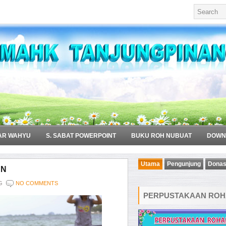
AR WAHYU
S. SABAT POWERPOINT
BUKU ROH NUBUAT
DOWN
Utama
Pengunjung
Donas
AN
G
NO COMMENTS
PERPUSTAKAAN ROHA