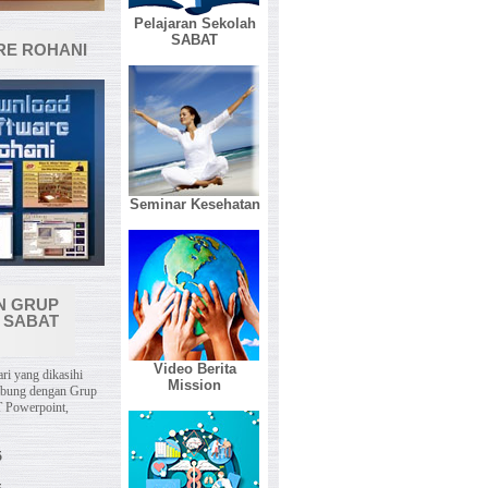
Pelajaran Sekolah
SABAT
E ROHANI
Seminar Kesehatan
N GRUP
 SABAT
Video Berita
ri yang dikasihi
Mission
abung dengan Grup
 Powerpoint,
5