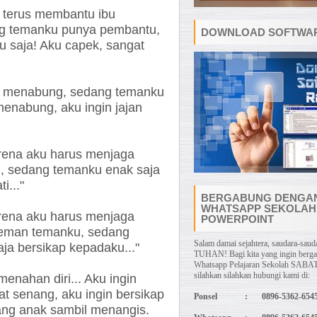
 terus membantu ibu
g temanku punya pembantu,
DOWNLOAD SOFTWAR
u saja! Aku capek, sangat
s menabung, sedang temanku
menabung, aku ingin jajan
rena aku harus menjaga
i, sedang temanku enak saja
i..."
BERGABUNG DENGA
WHATSAPP SEKOLAH
rena aku harus menjaga
POWERPOINT
teman temanku, sedang
Salam damai sejahtera, saudara-sauda
a bersikap kepadaku..."
TUHAN! Bagi kita yang ingin berg
Whatsapp Pelajaran Sekolah SABAT
silahkan silahkan hubungi kami di:
enahan diri... Aku ingin
at senang, aku ingin bersikap
Ponsel
:
0896-5362-654
sang anak sambil menangis.