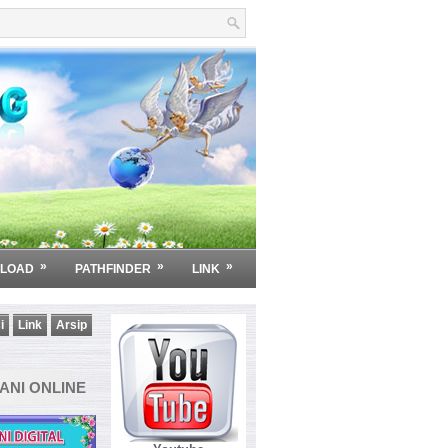
»
»
»
LOAD
PATHFINDER
LINK
i
Link
Arsip
NI ONLINE