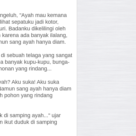
engeluh, "Ayah mau kemana
 lihat sepatuku jadi kotor,
ri. Badanku dikelilingi oleh
 karena ada banyak ilalang,
amun sang ayah hanya diam.
 di sebuah telaga yang sangat
ada banyak kupu-kupu, bunga-
honan yang rindang...
ayah? Aku suka! Aku suka
. Namun sang ayah hanya diam
h pohon yang rindang
 di samping ayah..." ujar
n ikut duduk di samping