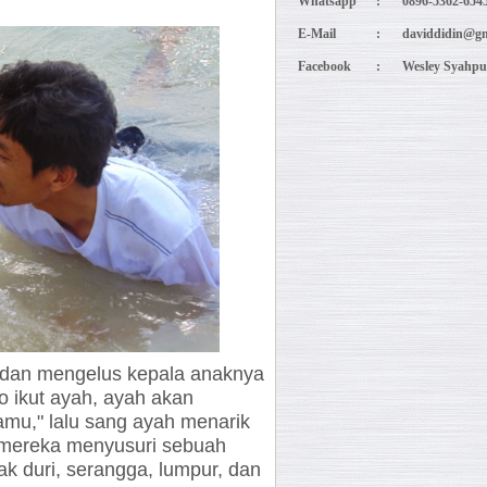
Whatsapp
:
0896-5362-654
E-Mail
:
daviddidin@gm
Facebook
:
Wesley Syahpu
dan mengelus kepala anaknya
o ikut ayah, ayah akan
mu," lalu sang ayah menarik
 mereka menyusuri sebuah
ak duri, serangga, lumpur, dan