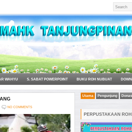
AR WAHYU
S. SABAT POWERPOINT
BUKU ROH NUBUAT
DOWN
Utama
Pengunjung
Donas
TANG
NO COMMENTS
PERPUSTAKAAN ROHA