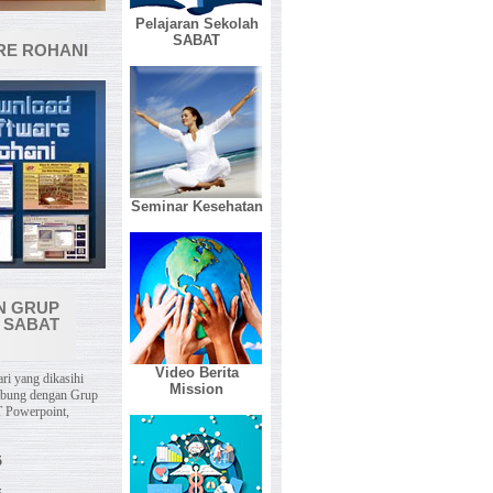
Pelajaran Sekolah
SABAT
E ROHANI
Seminar Kesehatan
N GRUP
 SABAT
Video Berita
ri yang dikasihi
Mission
abung dengan Grup
 Powerpoint,
5