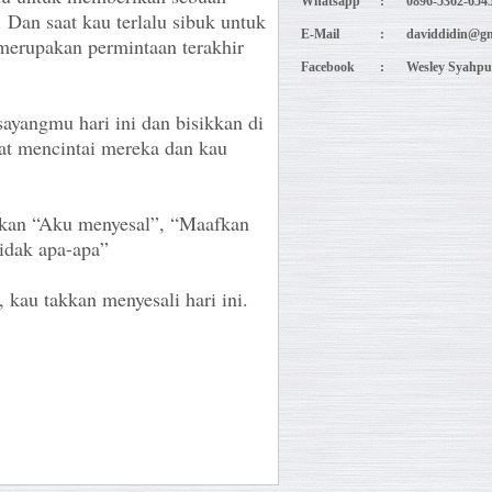
Whatsapp
:
0896-5362-654
Dan saat kau terlalu sibuk untuk
E-Mail
:
daviddidin@gm
merupakan permintaan terakhir
Facebook
:
Wesley Syahpu
sayangmu hari ini dan bisikkan di
at mencintai mereka dan kau
kan “Aku menyesal”, “Maafkan
tidak apa-apa”
 kau takkan menyesali hari ini.