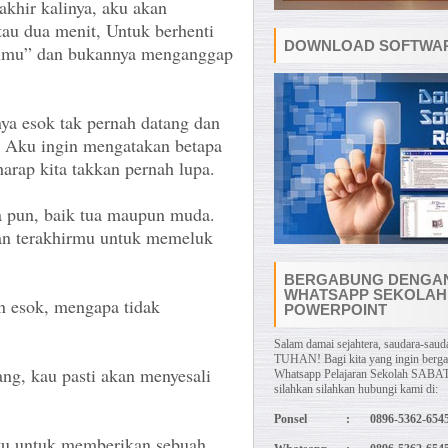
akhir kalinya, aku akan
tau dua menit, Untuk berhenti
DOWNLOAD SOFTWAR
imu” dan bukannya menganggap
nya esok tak pernah datang dan
, Aku ingin mengatakan betapa
arap kita takkan pernah lupa.
pa pun, baik tua maupun muda.
an terakhirmu untuk memeluk
BERGABUNG DENGA
WHATSAPP SEKOLAH
an esok, mengapa tidak
POWERPOINT
Salam damai sejahtera, saudara-sauda
TUHAN! Bagi kita yang ingin berg
ang, kau pasti akan menyesali
Whatsapp Pelajaran Sekolah SABAT
silahkan silahkan hubungi kami di:
Ponsel
:
0896-5362-654
tu untuk memberikan sebuah