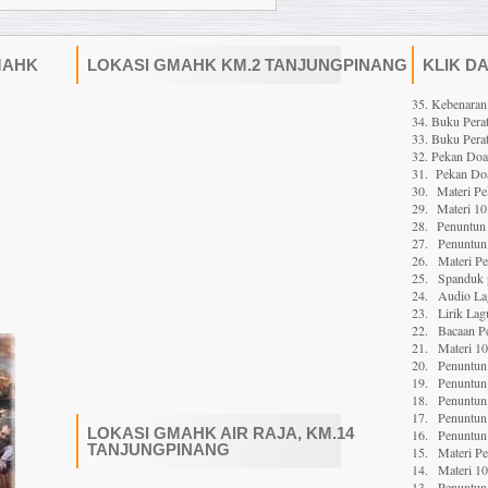
MAHK
LOKASI GMAHK KM.2 TANJUNGPINANG
KLIK D
35. Kebenaran
34. Buku Perat
33. Buku Perat
32. Pekan Do
31. Pekan Doa
30.
Materi P
29.
Materi 10
28.
Penuntun 
27.
Penuntun 
26.
Materi P
25.
Spanduk 
24.
Audio La
23.
Lirik Lag
22.
Bacaan P
21.
Materi 1
20.
Penuntun 
19.
Penuntun 
18.
Penuntun 
17.
Penuntun 
LOKASI GMAHK AIR RAJA, KM.14
16.
Penuntun 
TANJUNGPINANG
15.
Materi P
14.
Materi 1
13.
Penuntun 