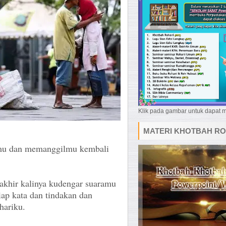
Klik pada gambar untuk dapat
MATERI KHOTBAH RO
u dan memanggilmu kembali
rakhir kalinya kudengar suaramu
ap kata dan tindakan dan
hariku.