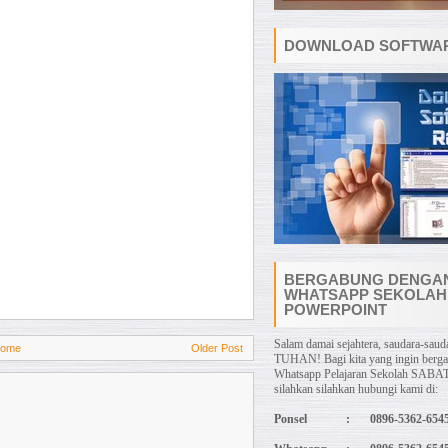
DOWNLOAD SOFTWAR
BERGABUNG DENGA
WHATSAPP SEKOLAH
POWERPOINT
Salam damai sejahtera, saudara-sauda
ome
Older Post
TUHAN! Bagi kita yang ingin berg
Whatsapp Pelajaran Sekolah SABAT
silahkan silahkan hubungi kami di:
Ponsel
:
0896-5362-654