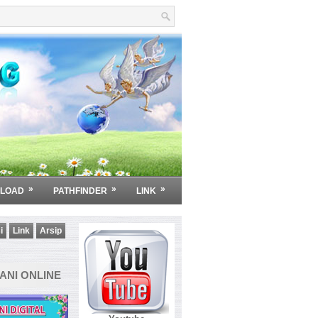
»
»
»
LOAD
PATHFINDER
LINK
i
Link
Arsip
NI ONLINE