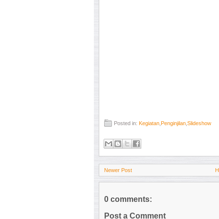
Posted in:
Kegiatan
,
Penginjilan
,
Slideshow
Newer Post
H
0 comments:
Post a Comment