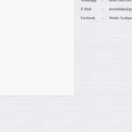
Whatsapp
:
0896-5362-654
E-Mail
:
daviddidin@gm
Facebook
:
Wesley Syahpu