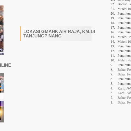
22.
Bacaan P
21.
Materi 1
20.
Penuntun 
19.
Penuntun 
18.
Penuntun 
17.
Penuntun 
LOKASI GMAHK AIR RAJA, KM.14
16.
Penuntun 
TANJUNGPINANG
15.
Materi P
14.
Materi 1
13.
Penuntun 
12.
Penuntun 
11.
Penuntun 
10.
Materi P
9.
Penuntun 
NLINE
8.
Bahan Pe
7.
Bahan Pe
6.
Penuntun
5.
Penuntun
4.
Kartu
Fol
3.
Kartu
Fol
2.
Bahan Pe
1.
Bahan Pe