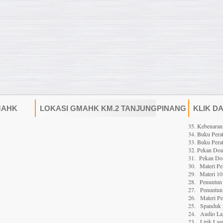
MAHK
LOKASI GMAHK KM.2 TANJUNGPINANG
KLIK D
35. Kebenaran
34. Buku Perat
33. Buku Perat
32. Pekan Do
31. Pekan Doa
30.
Materi P
29.
Materi 10
28.
Penuntun 
27.
Penuntun 
26.
Materi P
25.
Spanduk 
24.
Audio La
23.
Lirik Lag