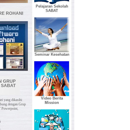
Pelajaran Sekolah
SABAT
E ROHANI
Seminar Kesehatan
N GRUP
 SABAT
Video Berita
ri yang dikasihi
Mission
abung dengan Grup
 Powerpoint,
5