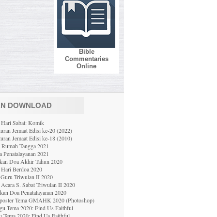
Bible
Commentaries
Online
AN DOWNLOAD
 Hari Sabat: Komik
uran Jemaat Edisi ke-20 (2022)
uran Jemaat Edisi ke-18 (2010)
a Rumah Tangga 2021
 Penatalayanan 2021
ekan Doa Akhir Tahun 2020
 Hari Berdoa 2020
Guru Triwulan II 2020
Acara S. Sabat Triwulan II 2020
ekan Doa Penatalayanan 2020
poster Tema GMAHK 2020 (Photoshop)
gu Tema 2020: Find Us Faithful
u Tema 2020: Find Us Faithful