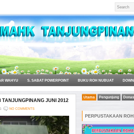
AR WAHYU
S. SABAT POWERPOINT
BUKU ROH NUBUAT
DOWN
Utama
Pengunjung
Donas
 TANJUNGPINANG JUNI 2012
G
NO COMMENTS
PERPUSTAKAAN ROHA