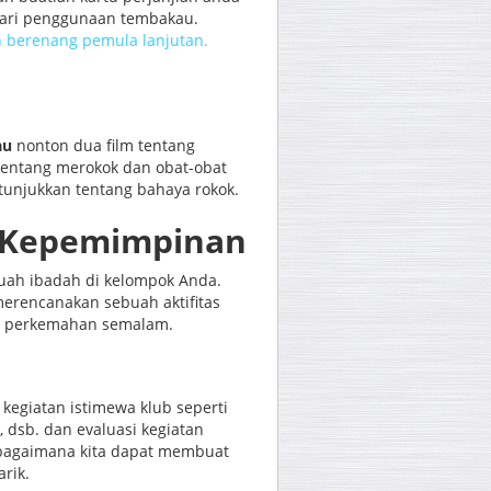
dari penggunaan tembakau.
berenang pemula lanjutan.
au
nonton dua film tentang
tentang merokok dan obat-obat
unjukkan tentang bahaya rokok.
n Kepemimpinan
ah ibadah di kelompok Anda.
merencanakan sebuah aktifitas
au perkemahan semalam.
kegiatan istimewa klub seperti
 dsb. dan evaluasi kegiatan
bagaimana kita dapat membuat
arik.