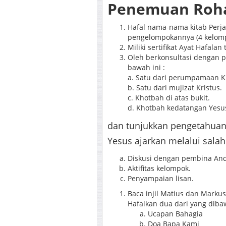
Penemuan Roh
Hafal nama-nama kitab Perj
pengelompokannya (4 kelomp
Miliki sertifikat Ayat Hafalan 
Oleh berkonsultasi dengan p
bawah ini :
a. Satu dari perumpamaan Kr
b. Satu dari mujizat Kristus.
c. Khotbah di atas bukit.
d. Khotbah kedatangan Yesu
dan tunjukkan pengetahuan
Yesus ajarkan melalui salah 
Diskusi dengan pembina An
Aktifitas kelompok.
Penyampaian lisan.
Baca injil Matius dan Marku
Hafalkan dua dari yang dibaw
Ucapan Bahagia M
Doa Bapa Kami M