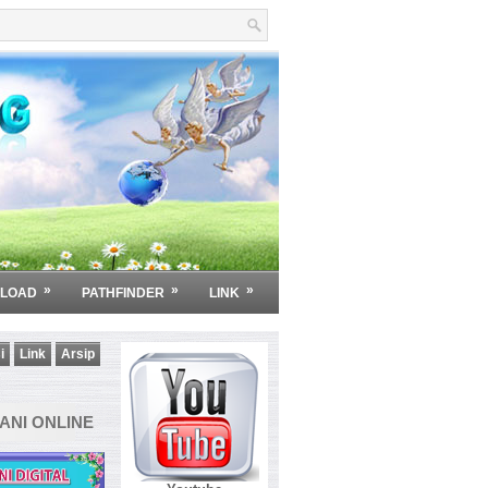
»
»
»
LOAD
PATHFINDER
LINK
i
Link
Arsip
NI ONLINE