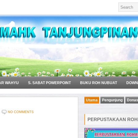
AR WAHYU
S. SABAT POWERPOINT
BUKU ROH NUBUAT
DOWN
Utama
Pengunjung
Donas
NO COMMENTS
PERPUSTAKAAN ROHA