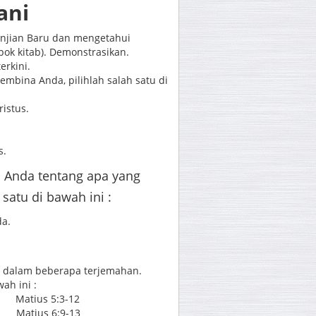
ani
anjian Baru dan mengetahui
ok kitab). Demonstrasikan.
terkini.
embina Anda, pilihlah salah satu di
istus.
s.
 Anda tentang apa yang
satu di bawah ini :
da.
s dalam beberapa terjemahan.
ah ini :
atius 5:3-12
atius 6:9-13