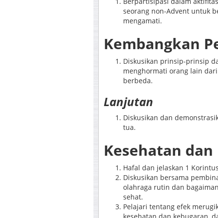
Berpartisipasi dalam aktifit
seorang non-Advent untuk be
mengamati.
Kembangkan P
Diskusikan prinsip-prinsip d
menghormati orang lain dari 
berbeda.
Lanjutan
Diskusikan dan demonstras
tua.
Kesehatan dan
Hafal dan jelaskan 1 Korintu
Diskusikan bersama pembina
olahraga rutin dan bagaim
sehat.
Pelajari tentang efek merug
kesehatan dan kebugaran, da