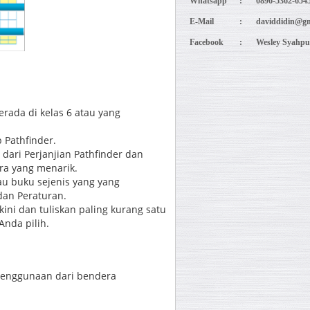
Whatsapp
:
0896-5362-654
E-Mail
:
daviddidin@gm
Facebook
:
Wesley Syahpu
rada di kelas 6 atau yang
b Pathfinder.
 dari Perjanjian Pathfinder dan
ara yang menarik.
u buku sejenis yang yang
an Peraturan.
rkini dan tuliskan paling kurang satu
Anda pilih.
penggunaan dari bendera