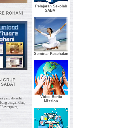
Pelajaran Sekolah
SABAT
E ROHANI
Seminar Kesehatan
N GRUP
 SABAT
Video Berita
ri yang dikasihi
Mission
abung dengan Grup
 Powerpoint,
5