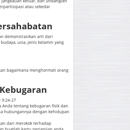
as jangkauan keluar, dan undanglah
rpartisipasi atau sekedar
ersahabatan
an demonstrasikan arti dari
budaya, usia, jenis kelamin yang
ikan bagaimana menghormati orang
 Kebugaran
s 9:24-27
 Anda tentang kebugaran fisik dan
ana hubungannya dengan kehidupan
ikan dari merokok terhadap
n buatlah kartu perjanjian anda