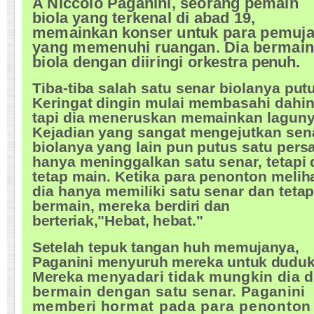
A Niccolo Paganini, seorang pemain
biola yang terkenal di abad 19,
memainkan konser
untuk para pemuj
yang memenuhi ruangan. Dia bermai
biola dengan diiringi
orkestra penuh.
Tiba-tiba salah satu senar biolanya put
Keringat dingin mulai membasahi dahi
tapi dia meneruskan memainkan laguny
Kejadian yang sangat mengejutkan sen
biolanya yang lain pun putus satu pers
hanya meninggalkan satu senar, tetapi 
tetap main. Ketika para penonton melih
dia hanya memiliki satu senar dan teta
bermain, mereka
berdiri dan
berteriak,"Hebat, hebat."
Setelah tepuk tangan huh memujanya,
Paganini menyuruh mereka untuk duduk
Mereka
menyadari tidak mungkin dia 
bermain dengan satu senar. Paganini
memberi
hormat pada para penonton