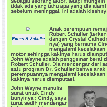
sebagai seorang aktor, tetapi mungkin
tidak ada yang tahu apa yang dia alami
sebelum meninggal. Ini adalah kisahn
Anak perempuan remaj
Robert Schuller (terken
dengan Crystal Cathedr
Robert H. Schuller
nya) yang bernama Cin
mengalami kecelakaan
motor sehingga kakinya harus diamput
John Wayne adalah penggemar berat d
Robert Schuller. Dia mendengar dari s
satu program Dr. Schuller bahwa anak
perempuannya mengalami kecelakaan
kakinya harus diamputasi.
John Wayne menulis
surat untuk Cindy
bunyinya : Cindy, saya
turut sedih mendengar