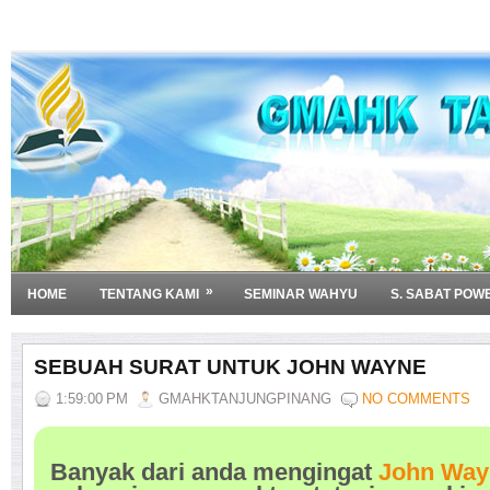
»
HOME
TENTANG KAMI
SEMINAR WAHYU
S. SABAT POW
SEBUAH SURAT UNTUK JOHN WAYNE
1:59:00 PM
GMAHKTANJUNGPINANG
NO COMMENTS
Banyak dari anda mengingat
John Way